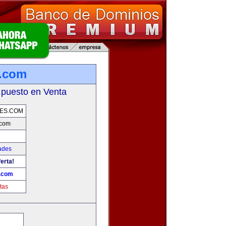
s.com
 puesto en Venta
ES.COM
.com
ades
erta!
.com
tas