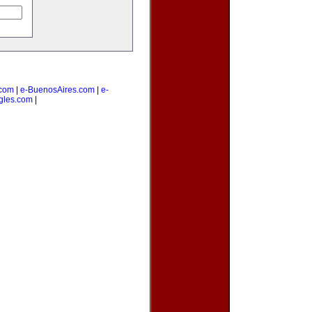
com
|
e-BuenosAires.com
|
e-
gles.com
|