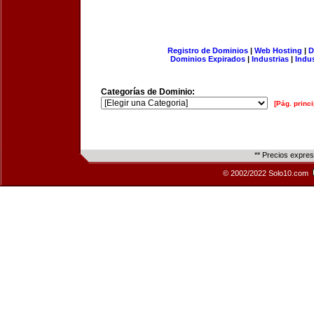
Registro de Dominios
|
Web Hosting
|
D
Dominios Expirados
|
Industrias
|
Indu
Categorías de Dominio:
[Pág. princi
** Precios expre
© 2002/2022 Solo10.com